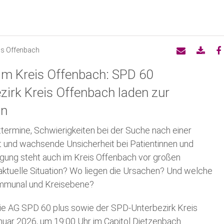
Arbeitsgemeinschaften
Jus
Ne
Kreistagswahlprogramm
Grundwerte
Af
eis Offenbach
 im Kreis Offenbach: SPD 60
Kurzprogramm zur Kreistagswahl
SP
Pressemeldungen UB
zirk Kreis Offenbach laden zur
in
Kandidierende zur Kreistagswahl
AG 
Anträge zum Parteitag
termine, Schwierigkeiten bei der Suche nach einer
Transparenzhinweis
 und wachsende Unsicherheit bei Patientinnen und
Satzung
rgung steht auch im Kreis Offenbach vor großen
aktuelle Situation? Wo liegen die Ursachen? Und welche
Bürgermeister im Kreis Offenba
ommunal und Kreisebene?
die AG SPD 60 plus sowie der SPD-Unterbezirk Kreis
Landtag
uar 2026, um 19:00 Uhr im Capitol Dietzenbach