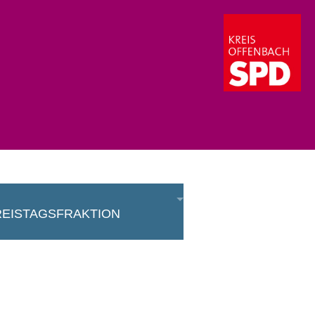
eistagsfraktion
aktion
eisausschuss