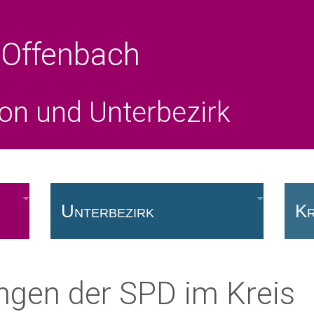
 Offenbach
ion und Unterbezirk
Unterbezirk
Kr
Vorstand
Fr
gen der SPD im Kreis
SPD vor Ort
Kr