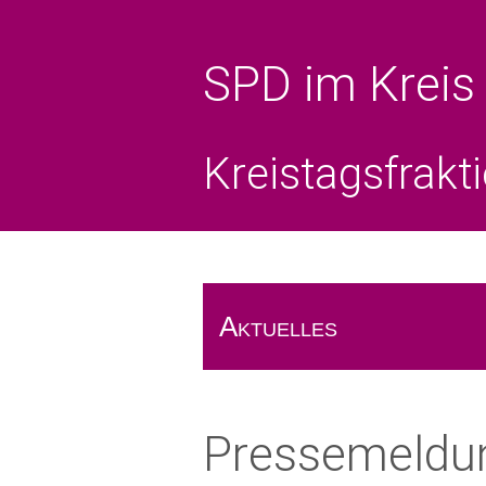
SPD im Kreis
Kreistagsfrakt
Aktuelles
Das Rote Blatt
Pressemeldun
Pressemeldungen