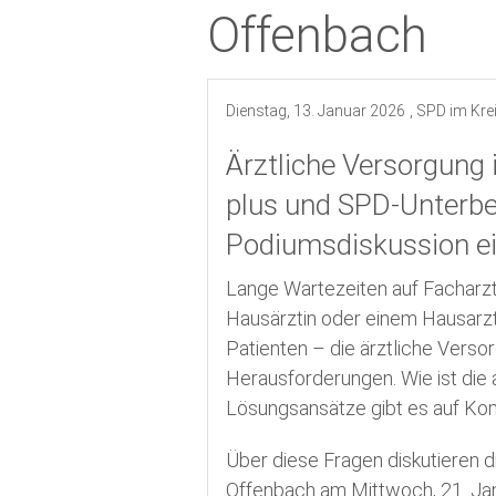
Offenbach
Termine
Kreistagswahl 2026
Dienstag, 13. Januar 2026
, SPD im Kr
Ärztliche Versorgung
plus und SPD-Unterbe
Podiumsdiskussion e
Lange Wartezeiten auf Facharzt
Hausärztin oder einem Hausarzt
Patienten – die ärztliche Verso
Herausforderungen. Wie ist die 
Lösungsansätze gibt es auf K
Über diese Fragen diskutieren 
Offenbach am Mittwoch, 21. Jan