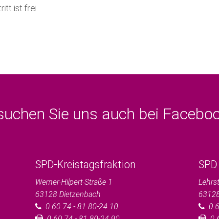
tt ist frei.
suchen Sie uns auch bei Faceb
SPD-Kreistagsfraktion
SPD 
Werner-Hilpert-Straße 1
Lehrs
63128
Dietzenbach
6312
0 60 74 - 81 80-24 10
0 6
0 60 74 - 81 80-24 90
0 