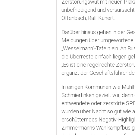
Zerstörungswut mit neuen Plakat
unbefriedigend und versursacht
Offenbach, Ralf Kunert.
Darüber hinaus gehen in der Ge
Meldungen über umgeworfene o
„Wesselmann“-Tafeln ein. An Bu
die Überreste einfach liegen ge
„Es ist eine regelrechte Zerstör
ergänzt der Geschäftsführer de
In einigen Kommunen wie Mühl
Schmierfinken gezielt vor, den
entwendete oder zerstörte SPD-
wurden über Nacht so gut wie al
erschütterndes Negativ-Highligh
Zimmermanns Wahlkampfbus ger