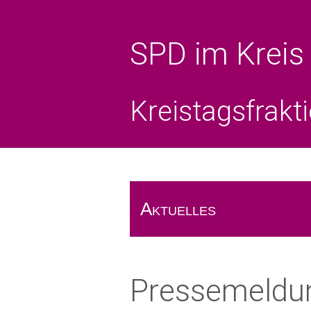
SPD im Kreis
Kreistagsfrakt
Aktuelles
Das Rote Blatt
Pressemeldun
Pressemeldungen