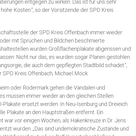
ierungen entgegen zu wirken. Das ist für uns sehr
 hohe Kosten.“, so der Vorsitzende der SPD Kreis
schäftsstelle der SPD Kreis Offenbach immer wieder
der mit Sprüchen und Bildchen beschmierte
shaltestellen wurden Großflächenplakate abgerissen und
lassen. Nicht nur das, es wurden sogar Planen gestohlen.
ungsorgie, die auch dem gepflegten Stadtbild schadet.“,
r SPD Kreis Offenbach, Michael Möck.
heim oder Rödermark gehen die Vandalen und
n es müssen immer wieder an den gleichen Stellen
Plakate ersetzt werden. In Neu-Isenburg und Dreieich
le Plakate an den Hauptstraßen entfernt. Ein
t war vor einigen Wochen, als Hakenkreuze in Dr. Jens
itzt wurden. „Das sind undemokratische Zustände und