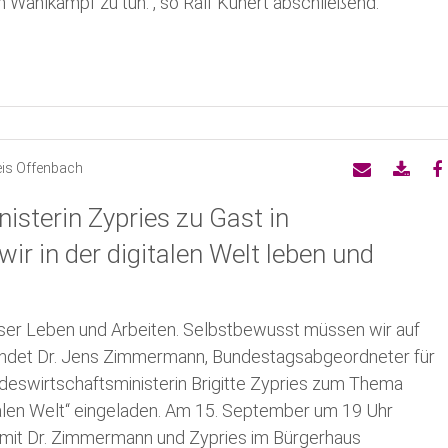
n Wahlkampf zu tun.“, so Ralf Kunert abschließend.
eis Offenbach
sterin Zypries zu Gast in
ir in der digitalen Welt leben und
unser Leben und Arbeiten. Selbstbewusst müssen wir auf
findet Dr. Jens Zimmermann, Bundestagsabgeordneter für
ndeswirtschaftsministerin Brigitte Zypries zum Thema
talen Welt“ eingeladen. Am 15. September um 19 Uhr
 mit Dr. Zimmermann und Zypries im Bürgerhaus