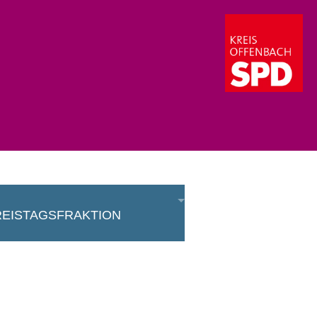
eistagsfraktion
aktion
eisausschuss