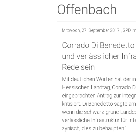
Offenbach
Termine
Kreistagswahl 2026
Mittwoch, 27. September 2017
, SPD i
Corrado Di Benedetto
und verlässlicher Infr
Rede sein
Mit deutlichen Worten hat der i
Hessischen Landtag, Corrado Di
eingebrachten Antrag zur Integr
kritisiert. Di Benedetto sagte a
wenn die schwarz-grüne Landes
verlässliche Infrastruktur für I
zynisch, dies zu behaupten.“