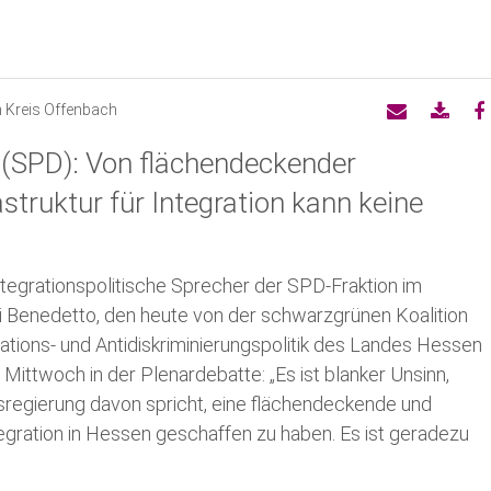
Arbeitsgemeinschaften
Jus
Ne
Kreistagswahlprogramm
Grundwerte
Af
m Kreis Offenbach
 (SPD): Von flächendeckender
Kurzprogramm zur Kreistagswahl
SP
Pressemeldungen UB
astruktur für Integration kann keine
Kandidierende zur Kreistagswahl
AG 
Anträge zum Parteitag
ntegrationspolitische Sprecher der SPD-Fraktion im
Transparenzhinweis
 Benedetto, den heute von der schwarzgrünen Koalition
Satzung
ations- und Antidiskriminierungspolitik des Landes Hessen
m Mittwoch in der Plenardebatte: „Es ist blanker Unsinn,
Bürgermeister im Kreis Offenba
regierung davon spricht, eine flächendeckende und
ntegration in Hessen geschaffen zu haben. Es ist geradezu
Landtag