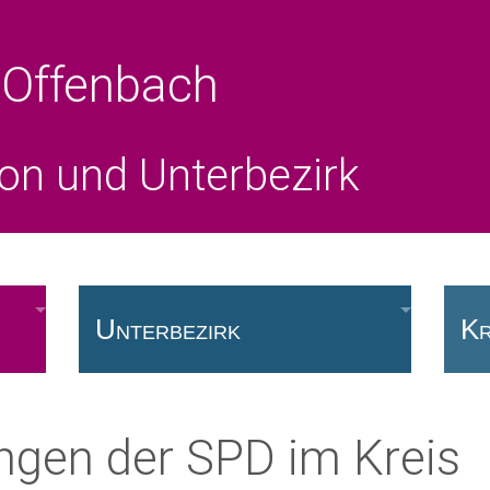
 Offenbach
ion und Unterbezirk
Unterbezirk
Kr
Vorstand
Fr
gen der SPD im Kreis
SPD vor Ort
Kr