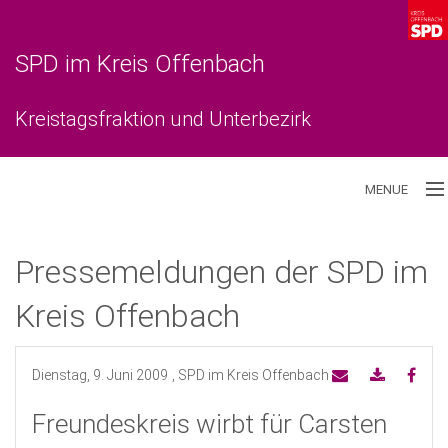
SPD im Kreis Offenbach
Kreistagsfraktion und Unterbezirk
MENUE
Aktuelles
Pressemeldungen der SPD im
Unterbezirk
Kreis Offenbach
Kreistagsfraktion
Dienstag, 9. Juni 2009
, SPD im Kreis Offenbach
Freundeskreis wirbt für Carsten