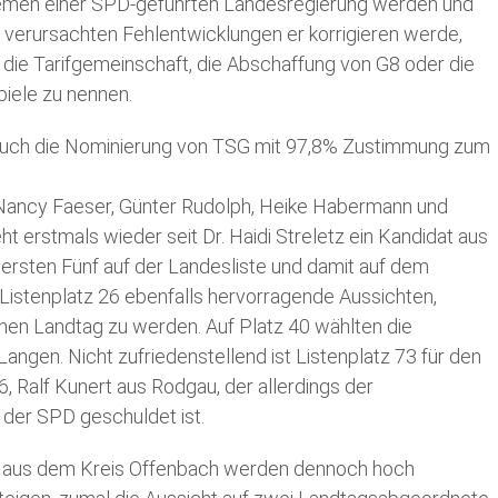
themen einer SPD-geführten Landesregierung werden und
Bundestag
verursachten Fehlentwicklungen er korrigieren werde,
 die Tarifgemeinschaft, die Abschaffung von G8 oder die
iele zu nennen.
Europaparlament
n auch die Nominierung von TSG mit 97,8% Zustimmung zum
 Nancy Faeser, Günter Rudolph, Heike Habermann und
t erstmals wieder seit Dr. Haidi Streletz ein Kandidat aus
ersten Fünf auf der Landesliste und damit auf dem
t Listenplatz 26 ebenfalls hervorragende Aussichten,
en Landtag zu werden. Auf Platz 40 wählten die
Langen. Nicht zufriedenstellend ist Listenplatz 73 für den
6, Ralf Kunert aus Rodgau, der allerdings der
 der SPD geschuldet ist.
 aus dem Kreis Offenbach werden dennoch hoch