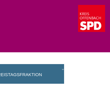
eistagsfraktion
aktion
eisausschuss