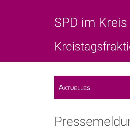
SPD im Kreis
Kreistagsfrakt
Aktuelles
Das Rote Blatt
Pressemeldun
Pressemeldungen