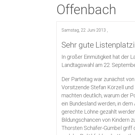
Offenbach
Termine
Kreistagswahl 2026
Samstag, 22. Juni 2013
,
Sehr gute Listenplatz
In großer Einmütigkeit hat der 
Landtagswahl am 22. Septembe
Der Parteitag war zunächst vo
Vorsitzende Stefan Körzell und 
machten deutlich, warum der Po
ein Bundesland werden, in dem
gerechte Löhne gezahlt werden. 
Bildungschancen von Kindern zu
Thorsten Schäfer-Gümbel griff d