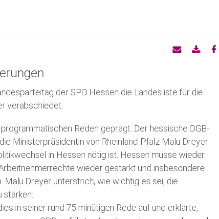
Arbeitsgemeinschaften
Jus
Ne
Kreistagswahlprogramm
Grundwerte
Af
ierungen
Kurzprogramm zur Kreistagswahl
SP
Pressemeldungen UB
Landesparteitag der SPD Hessen die Landesliste für die
r verabschiedet.
Kandidierende zur Kreistagswahl
AG 
Anträge zum Parteitag
n programmatischen Reden geprägt. Der hessische DGB-
Transparenzhinweis
die Ministerpräsidentin von Rheinland-Pfalz Malu Dreyer
Satzung
litikwechsel in Hessen nötig ist. Hessen müsse wieder
 Arbeitnehmerrechte wieder gestärkt und insbesondere
Bürgermeister im Kreis Offenba
Malu Dreyer unterstrich, wie wichtig es sei, die
 stärken.
Landtag
ies in seiner rund 75 minütigen Rede auf und erklärte,