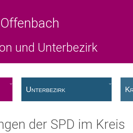
 Offenbach
ion und Unterbezirk
Unterbezirk
Kr
Vorstand
Fr
gen der SPD im Kreis
SPD vor Ort
Kr