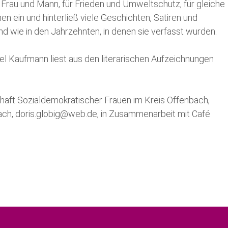
 Frau und Mann, für Frieden und Umweltschutz, für gleiche
Bundestag
 ein und hinterließ viele Geschichten, Satiren und
ind wie in den Jahrzehnten, in denen sie verfasst wurden.
Europaparlament
tel Kaufmann liest aus den literarischen Aufzeichnungen
aft Sozialdemokratischer Frauen im Kreis Offenbach,
ch, doris.globig@web.de, in Zusammenarbeit mit Café