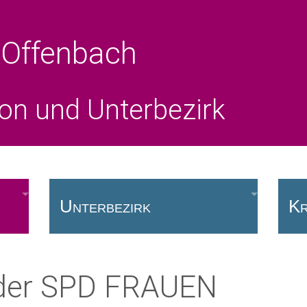
 Offenbach
ion und Unterbezirk
Unterbezirk
Kr
Vorstand
Fr
 der SPD FRAUEN
SPD vor Ort
Kr