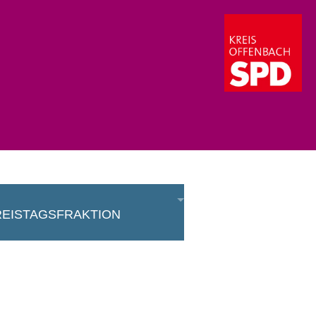
eistagsfraktion
aktion
eisausschuss