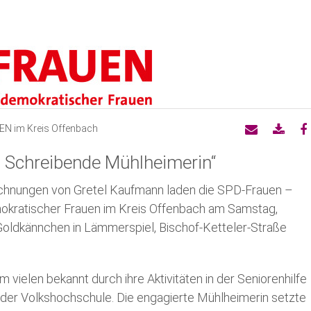
Arbeitsgemeinschaften
Jus
Ne
Kreistagswahlprogramm
Grundwerte
Af
Kurzprogramm zur Kreistagswahl
Pressemeldungen UB
SP
EN im Kreis Offenbach
Kandidierende zur Kreistagswahl
Anträge zum Parteitag
AG 
– Schreibende Mühlheimerin“
ichnungen von Gretel Kaufmann laden die SPD-Frauen –
Transparenzhinweis
Satzung
okratischer Frauen im Kreis Offenbach am Samstag,
 Goldkännchen in Lämmerspiel, Bischof-Ketteler-Straße
Bürgermeister im Kreis Offenba
Landtag
vielen bekannt durch ihre Aktivitäten in der Seniorenhilfe
der Volkshochschule. Die engagierte Mühlheimerin setzte