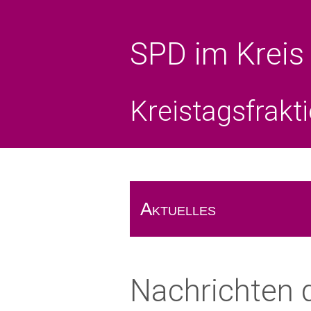
SPD im Kreis
Kreistagsfrakt
Aktuelles
Das Rote Blatt
Nachrichten
Pressemeldungen