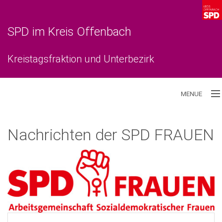
SPD im Kreis Offenbach
Kreistagsfraktion und Unterbezirk
MENUE
Aktuelles
Nachrichten der SPD FRAUEN
Unterbezirk
Kreistagsfraktion