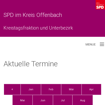
SPD im Kreis Offenbach
Kreistagsfraktion und Unterbezirk
MENUE
Aktuelles
Aktuelle Termine
Unterbezirk
Kreistagsfraktion
Jan
Feb
Mär
Apr
Mai
Jun
Jul
Aug