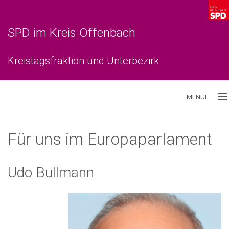
SPD im Kreis Offenbach
Kreistagsfraktion und Unterbezirk
MENUE
Aktuelles
Für uns im Europaparlament
Unterbezirk
Udo Bullmann
Kreistagsfraktion